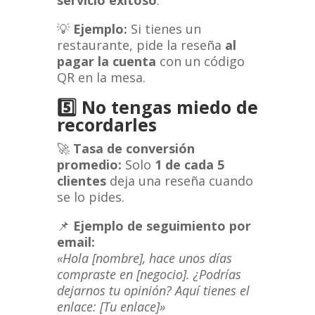
servicio exitoso
.
💡
Ejemplo:
Si tienes un
restaurante, pide la reseña
al
pagar la cuenta
con un código
QR en la mesa.
5️⃣
No tengas miedo de
recordarles
🚀
Tasa de conversión
promedio:
Solo
1 de cada 5
clientes
deja una reseña cuando
se lo pides.
📌
Ejemplo de seguimiento por
email:
«Hola [nombre], hace unos días
compraste en [negocio]. ¿Podrías
dejarnos tu opinión? Aquí tienes el
enlace: [Tu enlace]»