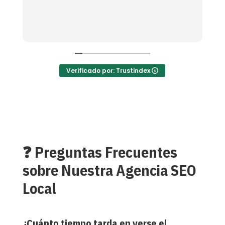
t
i
p
L
m
S
s
c
Verificado por: Trustindex
m
e
❓ Preguntas Frecuentes
sobre Nuestra Agencia SEO
Local
¿Cuánto tiempo tarda en verse el