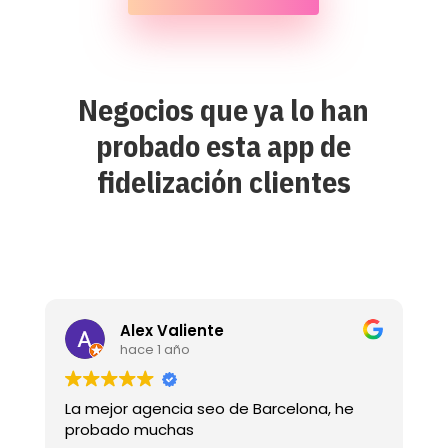
Negocios que ya lo han
probado esta
app de
fidelización clientes
Alex Valiente
hace 1 año
La mejor agencia seo de Barcelona, he
R
probado muchas
C