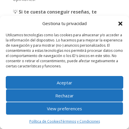
💡
Si te cuesta conseguir reseñas, te
ayudamos con una estrategia efectiva para
Gestiona tu privacidad
aumentar las valoraciones.
Utilizamos tecnologías como las cookies para almacenar y/o acceder a
la información del dispositivo. Lo hacemos para mejorar la experiencia
¿Cómo sé si mi negocio necesita SEO
de navegación y para mostrar (no-) anuncios personalizados. El
local?
consentimiento a estas tecnologías nos permitirá procesar datos como
el comportamiento de navegación o los ID's únicos en este sitio. No
Si respondes «sí» a alguna de estas preguntas,
consentir o retirar el consentimiento, puede afectar negativamente a
ciertas características y funciones.
necesitas SEO local:
✔️ ¿Tu negocio depende de clientes en una
Aceptar
ciudad o zona específica?
Rechazar
✔️ ¿Tus competidores aparecen en Google
Maps y tú no?
View preferences
✔️ ¿Quieres recibir más llamadas, reservas o
Política de Cookies
Términos y Condiciones
visitas físicas?